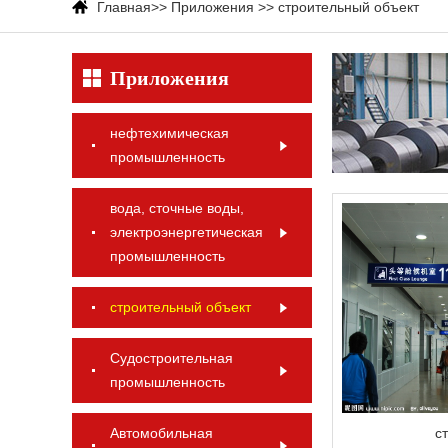
Главная
>>
Приложения
>>
строительный объект
Приложения
нефтехимическая
промышленность
вода, сточные воды,
электроэнергетическая
промышленность
строительный объект
Судостроительная
промышленность
Автомобильная
с