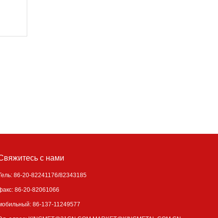
Свяжитесь с нами
Тель: 86-20-82241176/82343185
факс: 86-20-82061066
мобильный: 86-137-11249577